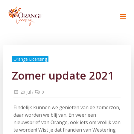
Naar
de
inhoud
springen
Orange Licensing
Zomer update 2021
20 jul
/
0
Eindelijk kunnen we genieten van de zomerzon,
daar worden we blij van. En weer een
nieuwsbrief van Orange, ook iets om vrolijk van
te worden! Wist je dat Francien van Westering