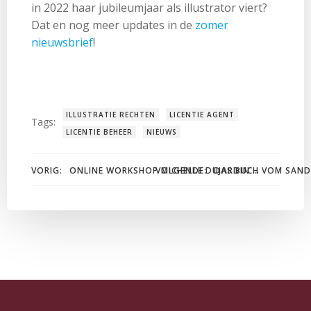
in 2022 haar jubileumjaar als illustrator viert?
Dat en nog meer updates in de
zomer
nieuwsbrief
!
ILLUSTRATIE RECHTEN
LICENTIE AGENT
Tags:
LICENTIE BEHEER
NIEUWS
Bericht
Bericht
VORIG:
VOLGENDE:
DAS BUCH VOM SANDM
ONLINE WORKSHOP MICHELLE DUJARDIN BIJ KREADOE
navigatie
navigatie