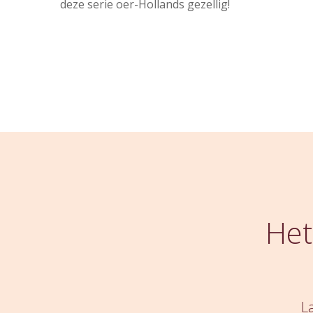
deze serie oer-Hollands gezellig!
Het
L