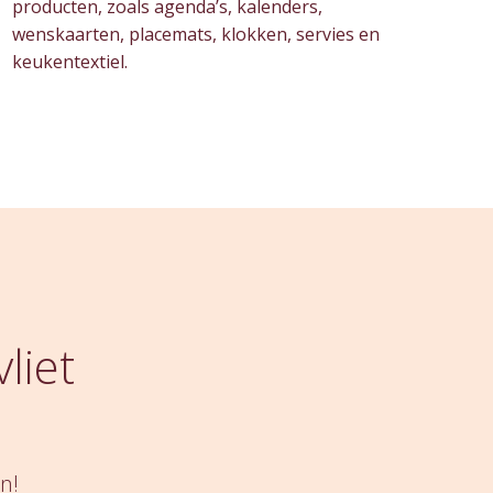
producten, zoals agenda’s, kalenders,
wenskaarten, placemats, klokken, servies en
keukentextiel.
liet
n!