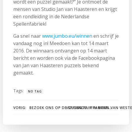
wordt een puzzel gemaakt?” Je ontmoet de
mensen van Studio Jan van Haasteren en krijgt
een rondleiding in de Nederlandse
Spellenfabriek!
Ga snel naar
www.jumbo.eu/winnen
en schrijf je
vandaag nog in! Meedoen kan tot 14 maart
2016. De winnaars ontvangen op 14 maart
bericht en worden ook via de Facebookpagina
van Jan van Haasteren puzzels bekend
gemaakt.
Tags:
NO TAG
Bericht
Bericht
VORIG:
VOLGENDE:
FRANCIEN VAN WEST
BEZOEK ONS OP DE SPRING FAIR IN BIRMINGHAM
navigatie
navigatie