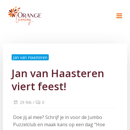
Naar
de
inhoud
springen
Jan van Haasteren
Jan van Haasteren
viert feest!
29 feb
/
0
Doe jij al mee? Schrijf je in voor de Jumbo
Puzzelclub en maak kans op een dag “Hoe