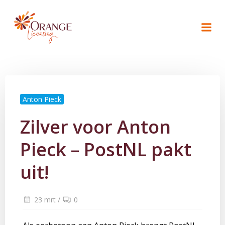
Naar
de
inhoud
springen
Anton Pieck
Zilver voor Anton
Pieck – PostNL pakt
uit!
23 mrt
/
0