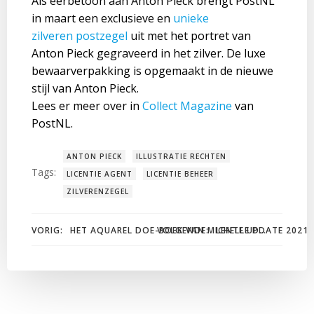
Als eerbetoon aan Anton Pieck brengt PostNL
in maart een exclusieve en
unieke
zilveren postzegel
uit met het portret van
Anton Pieck gegraveerd in het zilver. De luxe
bewaarverpakking is opgemaakt in de nieuwe
stijl van Anton Pieck.
Lees er meer over in
Collect Magazine
van
PostNL.
ANTON PIECK
ILLUSTRATIE RECHTEN
Tags:
LICENTIE AGENT
LICENTIE BEHEER
ZILVERENZEGEL
Bericht
Bericht
VORIG:
VOLGENDE:
LENTE UPDATE 2021
HET AQUAREL DOE-BOEK VAN MICHELLE DUJARDIN
navigatie
navigatie