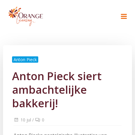
Naar
de
inhoud
springen
Anton Pieck
Anton Pieck siert
ambachtelijke
bakkerij!
10 jul
/
0