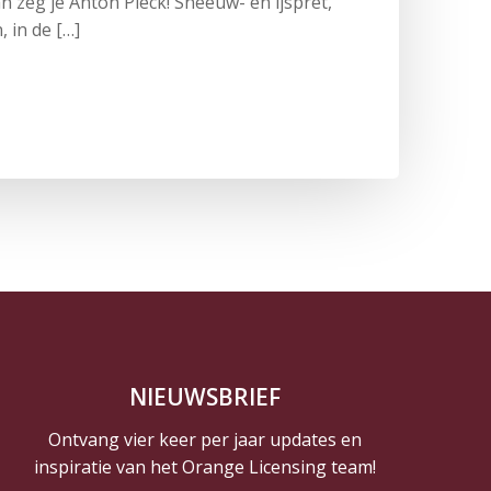
dan zeg je Anton Pieck! Sneeuw- en ijspret,
 in de […]
NIEUWSBRIEF
Ontvang vier keer per jaar updates en
inspiratie van het Orange Licensing team!