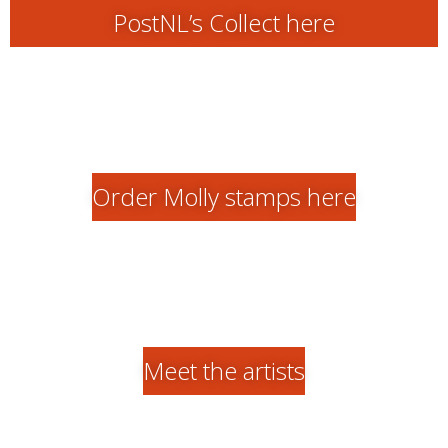
PostNL’s Collect here
Order Molly stamps here
Meet the artists